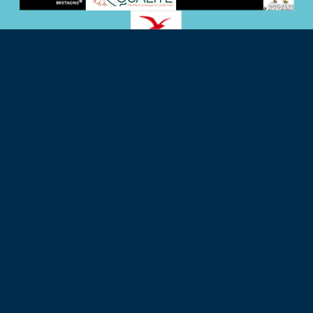
KONTAKTDATEN
38 Rue de Kernévez
22560 Trébeurden – Frankreich
+33 (0)2 96 23 52 31