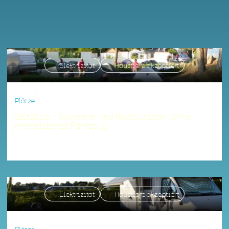
Elektrizität
Haustiere akzeptiert
|
Plätze
Zeltplatz – Wanderer und Radtouristen (ohne
motorisiertes Fahrzeug)
Unterkunft, die Ihren Kriterien entspricht.
Elektrizität
Haustiere akzeptiert
|