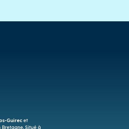
os-Guirec
et
n Bretagne. Situé à