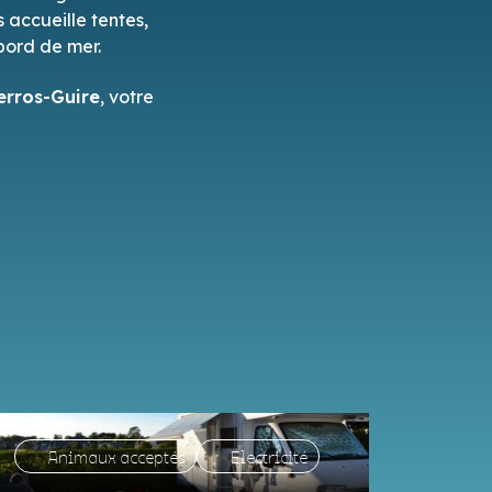
 accueille tentes,
bord de mer.
rros-Guire
, votre
Animaux acceptés
Electricité