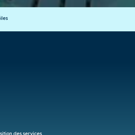
iles
ition des services