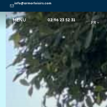
Aller
info@armorloisirs.com
au
contenu
MENU
02 96 23 52 31
FR