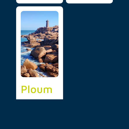
Ploum
anac’h
Villes et
villages