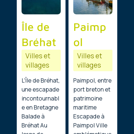
Île de
Paimp
Bréhat
ol
Villes et
Villes et
villages
villages
L’Île de Bréhat,
Paimpol, entre
une escapade
port breton et
incontournabl
patrimoine
e en Bretagne
maritime
Balade à
Escapade à
Bréhat Au
Paimpol Ville