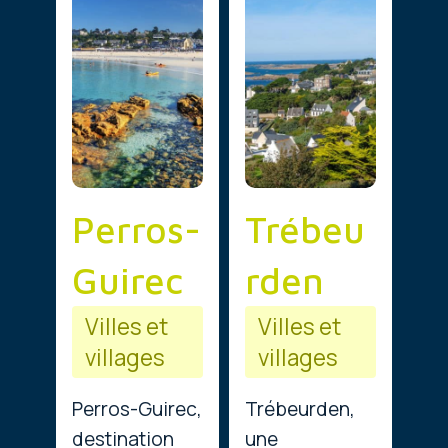
Perros-
Trébeu
Guirec
rden
Villes et
Villes et
villages
villages
Perros-Guirec,
Trébeurden,
destination
une