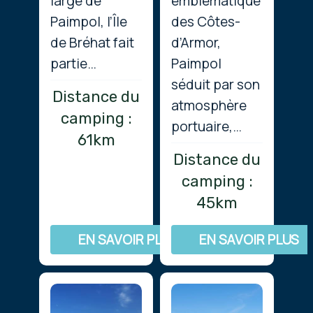
large de
emblématique
Paimpol, l’Île
des Côtes-
de Bréhat fait
d’Armor,
partie…
Paimpol
séduit par son
Distance du
atmosphère
camping :
portuaire,…
61km
Distance du
camping :
45km
EN SAVOIR PLUS
EN SAVOIR PLUS