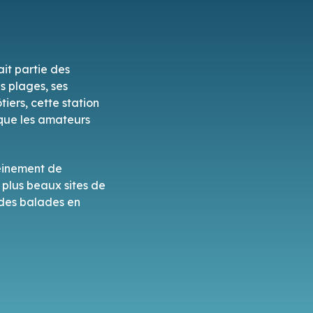
ait partie des
es plages, ses
iers, cette station
 que les amateurs
leinement de
 plus beaux sites de
, des balades en