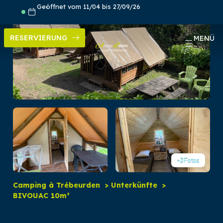
Skip
Geöffnet vom 11/04 bis 27/09/26
to
content
RESERVIERUNG
MENÜ
+3
Fotos
Camping à Trébeurden
Unterkünfte
BIVOUAC 10m²