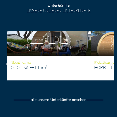
Unterkünfte
UNSERE ANDEREN UNTERKÜNFTE
16 m²
2
4
Haustiere akzeptiert
Mobilheime
Mobilheime
COCO SWEET 16m²
HOBBIT Un
alle unsere Unterkünfte ansehen