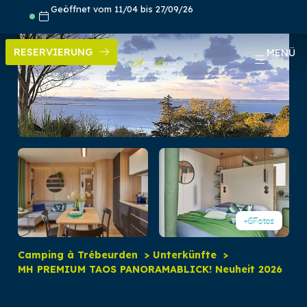
Skip
Geöffnet vom 11/04 bis 27/09/26
to
content
RESERVIERUNG
MENÜ
+6
Fotos
Camping à Trébeurden
Unterkünfte
MH PREMIUM TAOS PANORAMABLICK! Neuheit 2026