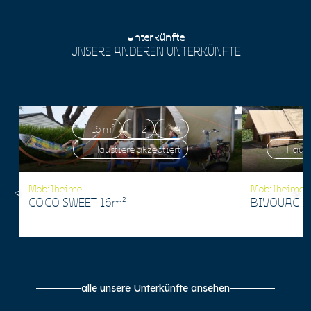
Unterkünfte
UNSERE ANDEREN UNTERKÜNFTE
16 m²
2
4
Haustiere akzeptiert
Haust
Mobilheime
Mobilheime
COCO SWEET 16m²
BIVOUAC 1
alle unsere Unterkünfte ansehen