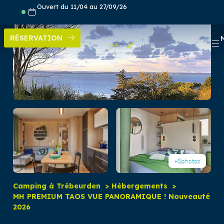
Aller
Ouvert du 11/04 au 27/09/26
au
contenu
RÉSERVATION
+6
photos
Camping à Trébeurden
Hébergements
MH PREMIUM TAOS VUE PANORAMIQUE ! Nouveauté
2026