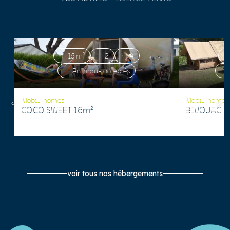
16 m²
2
4
Animaux acceptés
Mobil-homes
Mobil-homes
COCO SWEET 16m²
BIVOUAC 1
voir tous nos hébergements