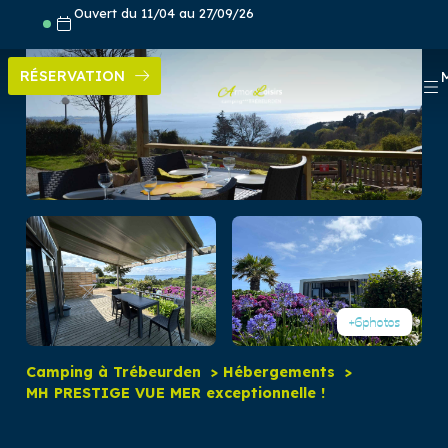
Aller
Ouvert du 11/04 au 27/09/26
au
contenu
RÉSERVATION
+6
photos
Camping à Trébeurden
Hébergements
MH PRESTIGE VUE MER exceptionnelle !