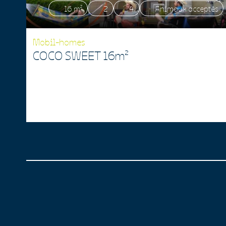
16 m²
2
4
Animaux acceptés
Mobil-homes
COCO SWEET 16m²