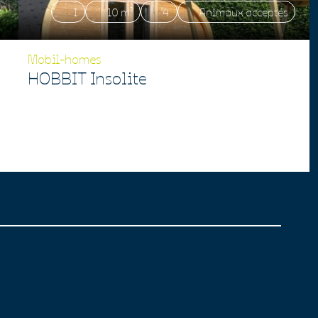
1
10 m²
4
Animaux acceptés
Mobil-homes
HOBBIT Insolite