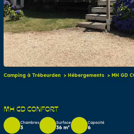
Camping à Trébeurden
Hébergements
MH GD 
MH GD CONFORT
Chambres
Surface
Capacité
3
36 m²
6