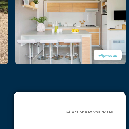
+4
photos
Sélectionnez vos
dates