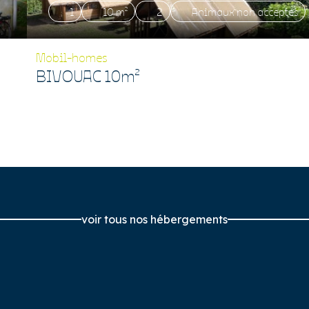
1
10 m²
2
Animaux non acceptés
Mobil-homes
BIVOUAC 10m²
voir tous nos hébergements