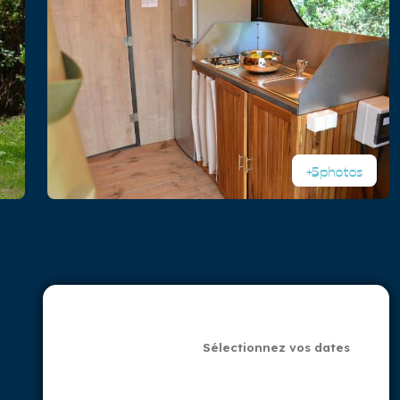
+5
photos
Sélectionnez vos
dates