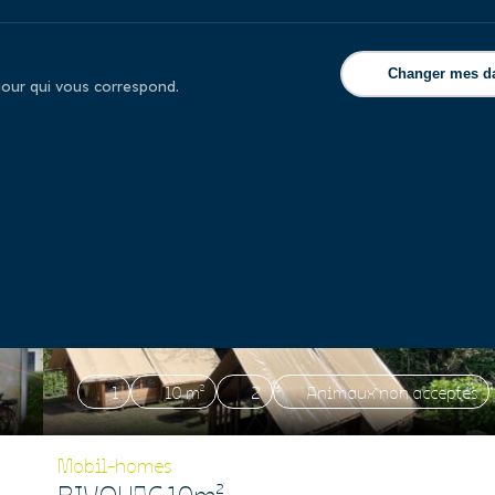
Changer mes d
éjour qui vous correspond.
1
10 m²
2
Animaux non acceptés
Mobil-homes
BIVOUAC 10m²