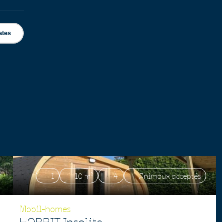
ates
1
10 m²
4
Animaux acceptés
Mobil-homes
HOBBIT Insolite