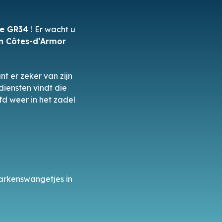
de GR34
! Er wacht u
n Côtes-d’Armor
nt er zeker van zijn
iensten vindt die
fd weer in het zadel
varkenswangetjes in