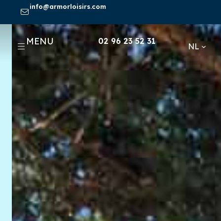
Skip
info@armorloisirs.com
to
content
MENU
02 96 23 52 31
NL