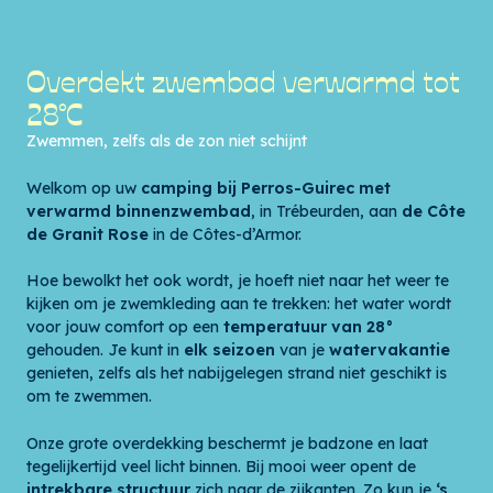
Overdekt zwembad verwarmd tot
28°C
Zwemmen, zelfs als de zon niet schijnt
Welkom op uw
camping bij Perros-Guirec met
verwarmd binnenzwembad
, in Trébeurden, aan
de Côte
de Granit Rose
in de Côtes-d’Armor.
Hoe bewolkt het ook wordt, je hoeft niet naar het weer te
kijken om je zwemkleding aan te trekken: het water wordt
voor jouw comfort op een
temperatuur van 28°
gehouden. Je kunt in
elk seizoen
van je
watervakantie
genieten, zelfs als het nabijgelegen strand niet geschikt is
om te zwemmen.
Onze grote overdekking beschermt je badzone en laat
tegelijkertijd veel licht binnen. Bij mooi weer opent de
intrekbare structuur
zich naar de zijkanten. Zo kun je
‘s