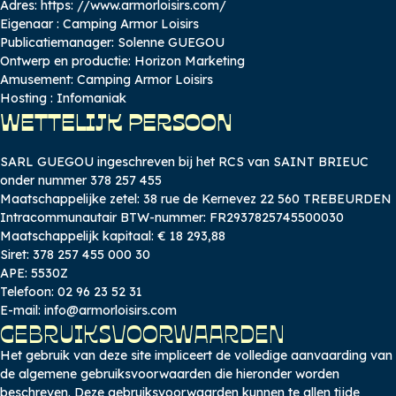
Adres: https:
//www.armorloisirs.com/
Eigenaar : Camping Armor Loisirs
Publicatiemanager: Solenne GUEGOU
Ontwerp en productie:
Horizon Marketing
Amusement: Camping Armor Loisirs
Hosting :
Infomaniak
WETTELIJK PERSOON
SARL GUEGOU ingeschreven bij het RCS van SAINT BRIEUC
onder nummer 378 257 455
Maatschappelijke zetel: 38 rue de Kernevez 22 560 TREBEURDEN
Intracommunautair BTW-nummer: FR2937825745500030
Maatschappelijk kapitaal: € 18 293,88
Siret: 378 257 455 000 30
APE: 5530Z
Telefoon: 02 96 23 52 31
E-mail: info@armorloisirs.com
GEBRUIKSVOORWAARDEN
Het gebruik van deze site impliceert de volledige aanvaarding van
de algemene gebruiksvoorwaarden die hieronder worden
beschreven. Deze gebruiksvoorwaarden kunnen te allen tijde