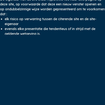
deze site, op voorwaarde dat deze een nieuw venster openen en
op ondubbelzinnige wijze worden gepresenteerd om te voorkomen
dat :
elk risico op verwarring tussen de citerende site en de site-
eigenaar
evenals elke presentatie die tendentieus of in strijd met de
geldende wetgeving is.
De eigenaar van de site behoudt zich het recht voor om de
verwijdering van een link te vragen als hij van mening is dat de
bronsite niet voldoet aan deze regels.
VERTROUWELIJKHEID
Alle gebruikers hebben het recht op toegang tot, rectificatie van
en verzet tegen alle persoonlijke gegevens die op hen betrekking
hebben, door een schriftelijk en ondertekend verzoek in te dienen,
vergezeld van een identiteitsbewijs.
Als je vragen hebt, kun je contact opnemen met de
klachtenafdeling
CONSUMENTENOMBUDSMAN
In overeenstemming met de bepalingen van artikel L 612-1 van de
Franse consumentenwetgeving heeft elke campinggast het recht