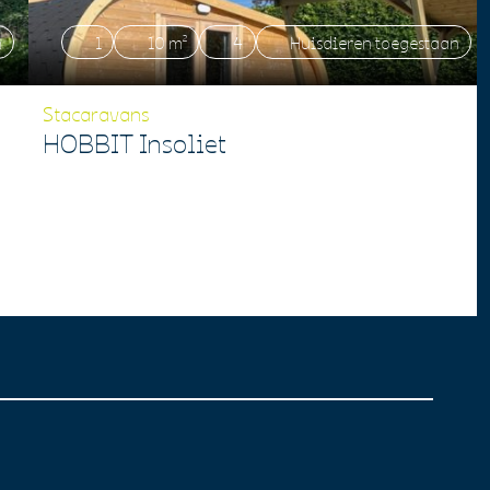
n
1
10 m²
4
Huisdieren toegestaan
Stacaravans
HOBBIT Insoliet