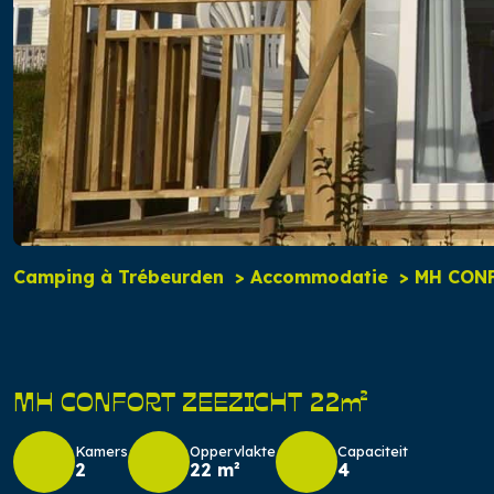
Camping à Trébeurden
Accommodatie
MH CONF
MH CONFORT ZEEZICHT 22m²
Kamers
Oppervlakte
Capaciteit
2
22 m²
4