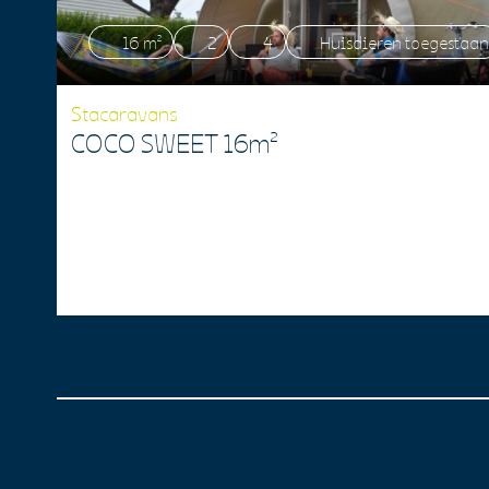
16 m²
2
4
Huisdieren toegestaan
Stacaravans
COCO SWEET 16m²