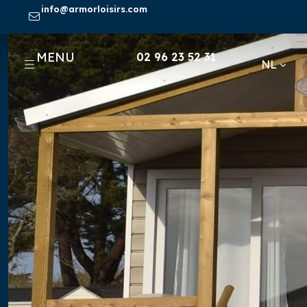
Skip
info@armorloisirs.com
to
content
MENU
02 96 23 52 31
NL