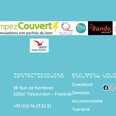
CONTACTGEGEVENS
SNELMENU
VOLG
Zwembad
Facebook
Instagram
38 Rue de Kernévez
Diensten
22560 Trébeurden – Frankrijk
Accommodatie
+33 (0)2 96 23 52 31
Toerisme