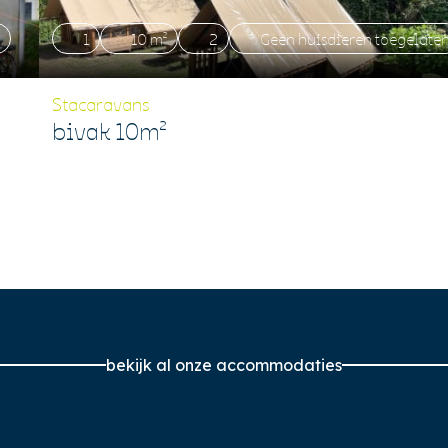
1
10 m²
2
Geen huisdieren toegelate
Stacaravans
bivak 10m²
bekijk al onze accommodaties