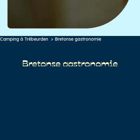
Camping à Trébeurden
Bretonse gastronomie
Bretonse gastronomie
Bretagne is rijk aan lokale producten en zeevruchten…
Laat je verleiden door de authentieke, smaakvolle
keuken.
Probeer de heerlijke en uitgebreide visgerechten
(langoustines, spinnen of krab, mosselen, garnalen,
alikruiken, oesters…), vers gevangen vis (zeebaars, tong,
zeebrasem, zeebarbeel, makreel, sardines…), de
beroemde Bretonse crêpes en galettes, vergezeld van
een kom boerencider, primeurgroenten, Cocos de
Paimpol, far breton…