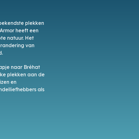
 bekendste plekken
’Armor heeft een
te natuur. Het
verandering van
d.
tapje naar Bréhat
eke plekken aan de
izen en
ndelliefhebbers als